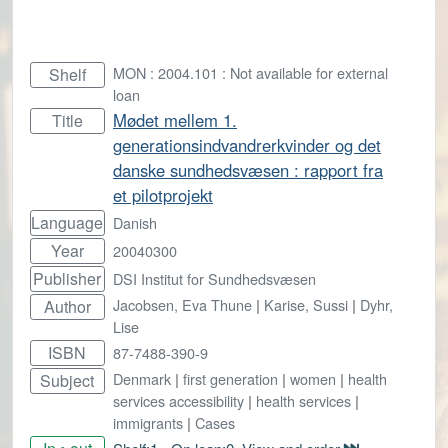
MON : 2004.101 : Not available for external
Shelf
loan
Mødet mellem 1.
Title
generationsindvandrerkvinder og det
danske sundhedsvæsen : rapport fra
et pilotprojekt
Language
Danish
Year
20040300
Publisher
DSI Institut for Sundhedsvæsen
Jacobsen, Eva Thune
|
Karise, Sussi
|
Dyhr,
Author
Lise
ISBN
87-7488-390-9
Denmark
|
first generation
|
women
|
health
Subject
services accessibility
|
health services
|
immigrants
|
Cases