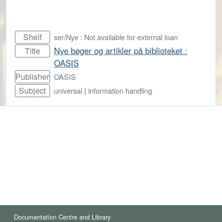
Shelf
ser/Nye : Not available for external loan
Nye bøger og artikler på biblioteket :
Title
OASIS
Publisher
OASIS
Subject
universal
|
information handling
Documentation Centre and Library