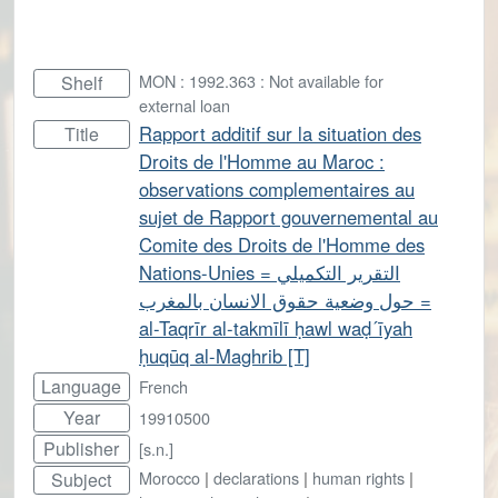
MON : 1992.363 : Not available for
Shelf
external loan
Rapport additif sur la situation des
Title
Droits de l'Homme au Maroc :
observations complementaires au
sujet de Rapport gouvernemental au
Comite des Droits de l'Homme des
Nations-Unies = التقریر التکمیلي
حول وضعیة حقوق الانسان بالمغرب =
al-Taqrīr al-takmīlī ḥawl waḍ´īyah
ḥuqūq al-Maghrib [T]
Language
French
Year
19910500
Publisher
[s.n.]
Morocco
|
declarations
|
human rights
|
Subject