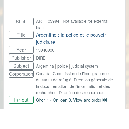
ART : 03984 : Not available for external
Shelf
loan
Argentine : la police et le pouvoir
Title
judiciaire
Year
19940900
Publisher
DIRB
Subject
Argentina
|
police
|
judicial system
Canada. Commission de l'immigration et
Corporation
du statut de refugié. Direction génerale de
la documentation, de l'information et des
recherches. Direction des recherches
In • out
Shelf:1 • On loan:0. View and order