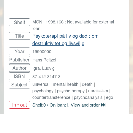
MON : 1998.166 : Not available for external
Shelf
loan
Psykoterapi på liv og død : om
Title
destruktivitet og livsvilje
Year
19900000
Publisher
Hans Reitzel
Author
Igra, Ludvig
ISBN
87-412-3147-3
universal
|
mental health
|
death
|
Subject
psychology
|
psychotherapy
|
narcissism
|
countertransference
|
psychoanalysis
|
ego
In • out
Shelf:0 • On loan:1. View and order